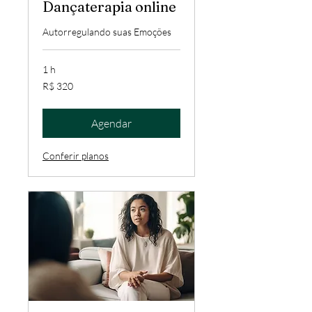
Dançaterapia online
Autorregulando suas Emoções
1 h
320
R$ 320
Reais
brasileiros
Agendar
Conferir planos