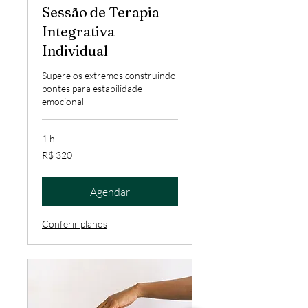
Sessão de Terapia
Integrativa
Individual
Supere os extremos construindo
pontes para estabilidade
emocional
1 h
320
R$ 320
Reais
brasileiros
Agendar
Conferir planos